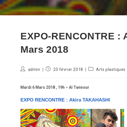
EXPO-RENCONTRE : Ak
Mars 2018
Auteur/autrice
Publication
Post
admin
23 février 2018
Arts plastiques
de
publiée :
category:
la
publication :
Mardi 6 Mars 2018 , 19h – Al Tannour
EXPO RENCONTRE : Akira TAKAHASHI