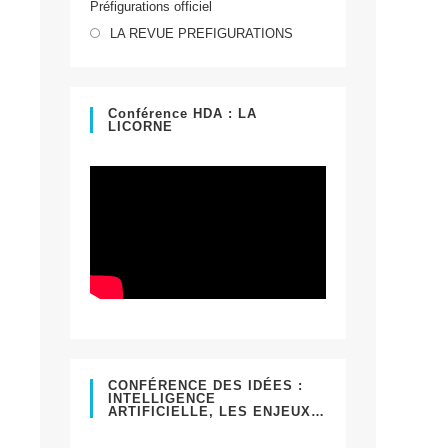
Préfigurations officiel
dans
S’ouvre
un
LA REVUE PREFIGURATIONS
dans
nouvel
un
onglet
nouvel
Conférence HDA : LA
LICORNE
onglet
CONFÉRENCE DES IDÉES :
INTELLIGENCE
ARTIFICIELLE, LES ENJEUX…