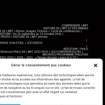
COMPRENDRE L’ART
HISTOIRE DE L’ART ET DES IMAGES
DE L’ART « Récits, Images, Fictions ». Cycle de conférences
ISTOIRE ! Du 26 septembre au 10 Octobre 2026
S PROFS
HISTOIRE DE L’ART articles
ENCE CLIN D’OEIL
LES VIDÉOS
RÉFLÉCHIR / PHILO
férences PHILO DE L’ART 2022-2023
LES CONFÉRENCES HDI
ARCHIVES PROGRAMME PHILO/HDI
 2021-2022
2020 – 2021 : « Penser demain » avec le C-19
e C-19
Gérer le consentement aux cookies
EXPOS, ARTS ET VILLES
EXPOSITIONS
 AUTRES LIEUX
MAISONS DE QUARTIER
ARTS PLASTIQUES
NAPURNA
les meilleures expériences, nous utilisons des technologies telles que les
Al TANNOUR
 stocker et/ou accéder aux informations des appareils. Le fait de
BALADES, SORTIES
ces technologies nous permettra de traiter des données telles que le
DES URBAINES 2025
PROGRAMME BALADES en Essonne 2024
URBAN SKETCHERS ESSONNE
 de navigation ou les ID uniques sur ce site. Le fait de ne pas consentir
SKETCHER 2024-2025 :
Archives URBAN SKETCHERS ESSONNE
r son consentement peut avoir un effet négatif sur certaines
JEU URBAIN « JeSuisMaVille »
ques et fonctions.
L’ASSOCIATION