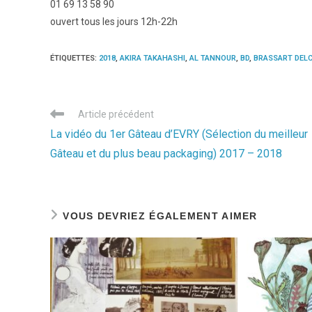
01 69 13 58 90
ouvert tous les jours 12h-22h
ÉTIQUETTES
:
2018
,
AKIRA TAKAHASHI
,
AL TANNOUR
,
BD
,
BRASSART DEL
Read
Article précédent
more
La vidéo du 1er Gâteau d’EVRY (Sélection du meilleur
articles
Gâteau et du plus beau packaging) 2017 – 2018
VOUS DEVRIEZ ÉGALEMENT AIMER