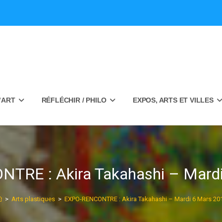
’ART
RÉFLÉCHIR / PHILO
EXPOS, ARTS ET VILLES
TRE : Akira Takahashi – Mardi
>
Arts plastiques
>
EXPO-RENCONTRE : Akira Takahashi – Mardi 6 Mars 20