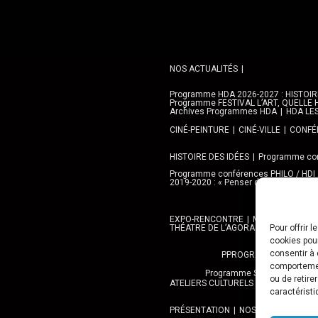
NOS ACTUALITÉS
Programme HDA 2026-2027 : HISTOIRE 
Programme FESTIVAL L’ART, QUELLE H
Archives Programmes HDA
HDA LE
CINÉ-PEINTURE
CINÉ-VILLE
CONFÉR
HISTOIRE DES IDÉES
Programme con
Programme conférences PHILO / HDI
2019-2020 : « Penser demain » avec l
EXPO-RENCONTRE
MEDIATHEQUES,
THÉATRE DE L’AGORA
GALERIE AN
Pour offrir 
cookies pour
consentir à 
PPROGRAMME DES BALA
comportement
Programme SORTIES URBAN 
ou de retire
ATELIERS CULTURELS
STREET ART
caractéristi
PRÉSENTATION
NOS PRESTATIONS