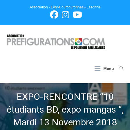
Skip
Association - Evry-Courcouronnes - Essonne
to
content
Menu
EXPO-RENCONTRE “10
étudiants BD, expo mangas “,
Mardi 13 Novembre 2018