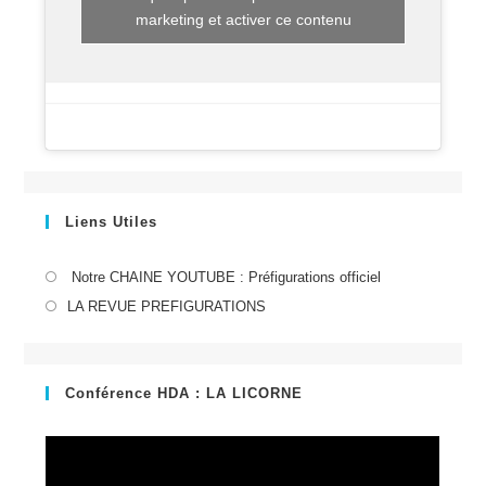
marketing et activer ce contenu
Liens Utiles
S’ouvre
Notre CHAINE YOUTUBE : Préfigurations officiel
dans
S’ouvre
LA REVUE PREFIGURATIONS
un
dans
nouvel
un
onglet
nouvel
Conférence HDA : LA LICORNE
onglet