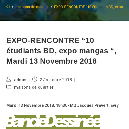
>
maisons de quartier
>
EXPO-RENCONTRE “10 étudiants BD, expo ma
EXPO-RENCONTRE “10
étudiants BD, expo mangas “,
Mardi 13 Novembre 2018
Auteur/autrice
Publication
admin
27 octobre 2018
de
publiée :
Post
maisons de quartier
la
category:
publication :
Mardi 13 Novembre 2018, 18h30- MQ Jacques Prévert, Evry