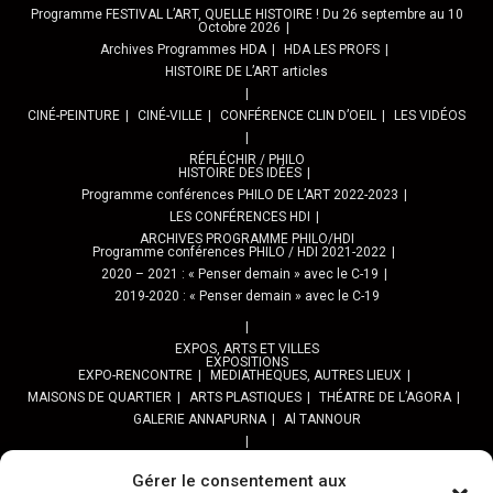
Programme FESTIVAL L’ART, QUELLE HISTOIRE ! Du 26 septembre au 10
Octobre 2026
Archives Programmes HDA
HDA LES PROFS
HISTOIRE DE L’ART articles
CINÉ-PEINTURE
CINÉ-VILLE
CONFÉRENCE CLIN D’OEIL
LES VIDÉOS
RÉFLÉCHIR / PHILO
HISTOIRE DES IDÉES
Programme conférences PHILO DE L’ART 2022-2023
LES CONFÉRENCES HDI
ARCHIVES PROGRAMME PHILO/HDI
Programme conférences PHILO / HDI 2021-2022
2020 – 2021 : « Penser demain » avec le C-19
2019-2020 : « Penser demain » avec le C-19
EXPOS, ARTS ET VILLES
EXPOSITIONS
EXPO-RENCONTRE
MEDIATHEQUES, AUTRES LIEUX
MAISONS DE QUARTIER
ARTS PLASTIQUES
THÉATRE DE L’AGORA
GALERIE ANNAPURNA
Al TANNOUR
BALADES, SORTIES
PPROGRAMME DES BALADES URBAINES 2025
Gérer le consentement aux