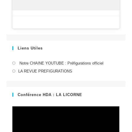
Liens Utiles
S’ouvre
Notre CHAINE YOUTUBE : Préfigurations officiel
dans
S’ouvre
LA REVUE PREFIGURATIONS
un
dans
nouvel
un
onglet
nouvel
Conférence HDA : LA LICORNE
onglet