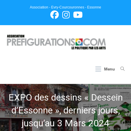
Skip
Association - Evry-Courcouronnes - Essonne
to
content
Menu
EXPO des dessins « Dessein
d’Essonne », derniers jours,
jusqu’au 3 Mars 2024