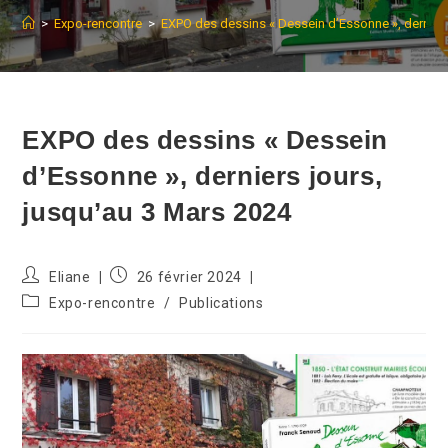
>
Expo-rencontre
>
EXPO des dessins « Dessein d’Essonne », derniers
EXPO des dessins « Dessein
d’Essonne », derniers jours,
jusqu’au 3 Mars 2024
Auteur/autrice
Publication
Eliane
26 février 2024
de
publiée :
Post
Expo-rencontre
/
Publications
la
category:
publication :