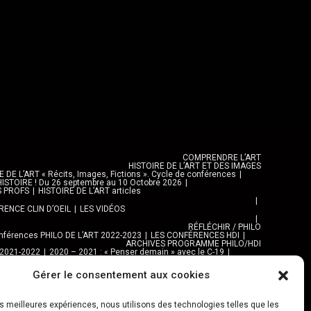
COMPRENDRE L’ART
HISTOIRE DE L’ART ET DES IMAGES
DE L’ART « Récits, Images, Fictions ». Cycle de conférences
ISTOIRE ! Du 26 septembre au 10 Octobre 2026
S PROFS
HISTOIRE DE L’ART articles
ENCE CLIN D’OEIL
LES VIDÉOS
RÉFLÉCHIR / PHILO
férences PHILO DE L’ART 2022-2023
LES CONFÉRENCES HDI
ARCHIVES PROGRAMME PHILO/HDI
 2021-2022
2020 – 2021 : « Penser demain » avec le C-19
e C-19
Gérer le consentement aux cookies
EXPOS, ARTS ET VILLES
EXPOSITIONS
 AUTRES LIEUX
MAISONS DE QUARTIER
ARTS PLASTIQUES
NAPURNA
les meilleures expériences, nous utilisons des technologies telles que les
Al TANNOUR