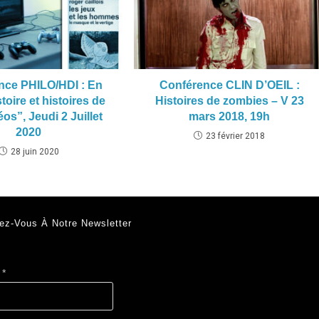
nce PHILO/HDI : En
Conférence CLIN D’OEIL :
toire et histoires de
Histoires de zombies – V 23
éos”, Jeudi 2 Juillet
mars 2018, 19h
2020
23 février 2018
28 juin 2020
ez-Vous À Notre Newsletter
l
*