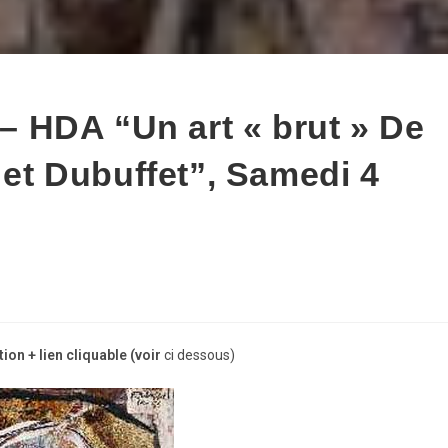
 HDA “Un art « brut » De
d et Dubuffet”, Samedi 4
tion + lien cliquable (voir
ci dessous)