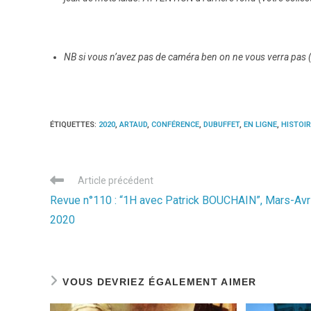
NB si vous n’avez pas de caméra ben on ne vous verra pas (un
ÉTIQUETTES
:
2020
,
ARTAUD
,
CONFÉRENCE
,
DUBUFFET
,
EN LIGNE
,
HISTOIR
Read
Article précédent
more
Revue n°110 : “1H avec Patrick BOUCHAIN”, Mars-Avri
articles
2020
VOUS DEVRIEZ ÉGALEMENT AIMER