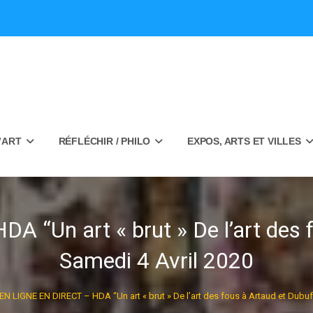
’ART
RÉFLÉCHIR / PHILO
EXPOS, ARTS ET VILLES
“Un art « brut » De l’art des f
Samedi 4 Avril 2020
EN LIGNE EN DIRECT – HDA “Un art « brut » De l’art des fous à Artaud et Dubuf