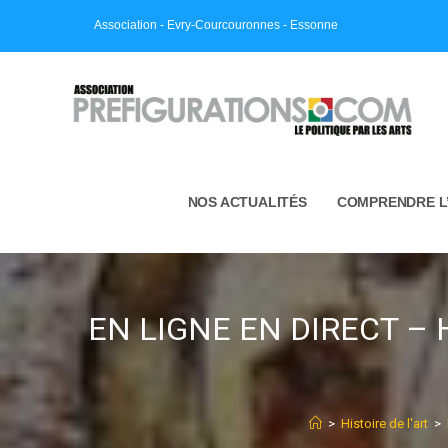
Skip
Association - Evry-Courcouronnes - Essonne
to
content
NOS ACTUALITÉS
COMPRENDRE L
EN LIGNE EN DIRECT – HDA 
>
Histoire de l'art
>