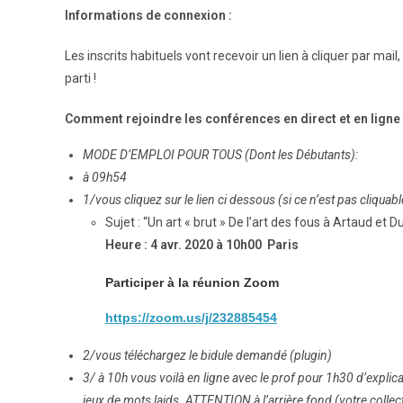
Informations de connexion :
Les inscrits habituels vont recevoir un lien à cliquer par mail
parti !
Comment rejoindre les conférences en direct et en ligne
MODE D’EMPLOI POUR TOUS (Dont les Débutants):
à 09h54
1/vous cliquez sur le lien ci dessous (si ce n’est pas cliquab
Sujet : “Un art « brut » De l’art des fous à Artaud et
Heure : 4 avr. 2020 à 10h00 Paris
Participer à la réunion Zoom
https://zoom.us/j/232885454
2/vous téléchargez le bidule demandé (plugin)
3/ à 10h vous voilà en ligne avec le prof pour 1h30 d’explicatio
jeux de mots laids. ATTENTION à l’arrière fond (votre colle