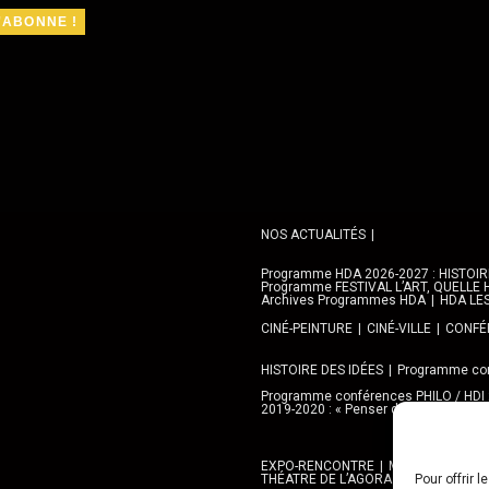
NOS ACTUALITÉS
Programme HDA 2026-2027 : HISTOIRE 
Programme FESTIVAL L’ART, QUELLE H
Archives Programmes HDA
HDA LE
CINÉ-PEINTURE
CINÉ-VILLE
CONFÉR
HISTOIRE DES IDÉES
Programme con
Programme conférences PHILO / HDI
2019-2020 : « Penser demain » avec l
EXPO-RENCONTRE
MEDIATHEQUES,
THÉATRE DE L’AGORA
GALERIE AN
Pour offrir 