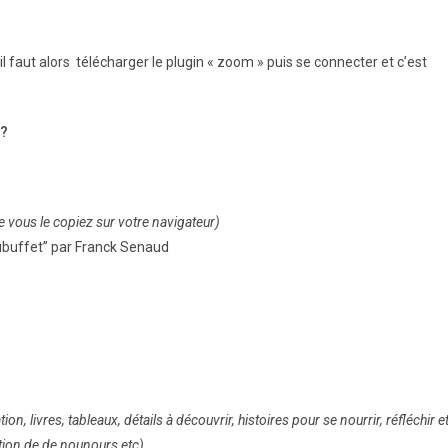
, il faut alors télécharger le plugin « zoom » puis se connecter et c’est
 ?
le vous le copiez sur votre navigateur)
 Dubuffet” par Franck Senaud
n, livres, tableaux, détails à découvrir, histoires pour se nourrir, réfléchir e
ction de de nounours etc)