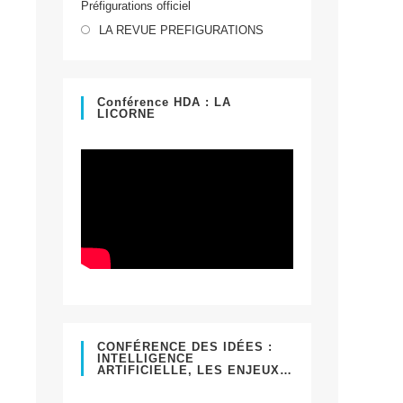
Préfigurations officiel
dans
S’ouvre
un
LA REVUE PREFIGURATIONS
dans
nouvel
un
onglet
nouvel
Conférence HDA : LA
LICORNE
onglet
CONFÉRENCE DES IDÉES :
INTELLIGENCE
ARTIFICIELLE, LES ENJEUX…