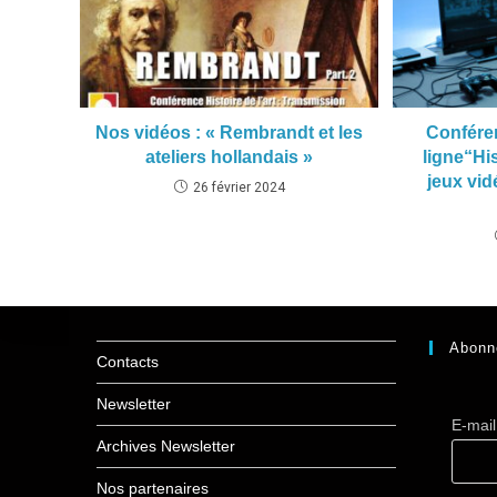
Nos vidéos : « Rembrandt et les
Confére
ateliers hollandais »
ligne“His
jeux vid
26 février 2024
Abonn
Contacts
Newsletter
E-mai
Archives Newsletter
Nos partenaires