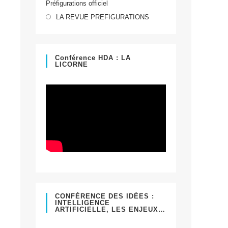
Préfigurations officiel
dans
S’ouvre
un
LA REVUE PREFIGURATIONS
dans
nouvel
un
onglet
nouvel
Conférence HDA : LA
LICORNE
onglet
CONFÉRENCE DES IDÉES :
INTELLIGENCE
ARTIFICIELLE, LES ENJEUX…