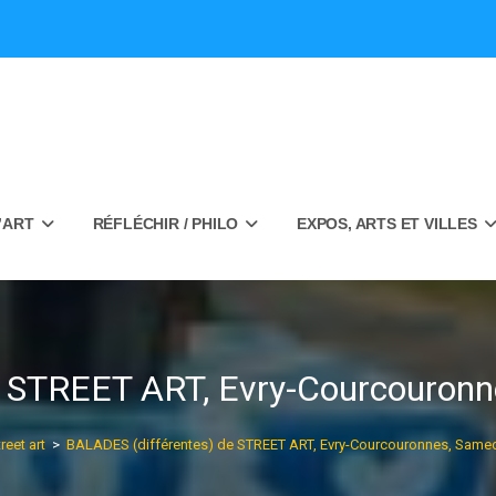
’ART
RÉFLÉCHIR / PHILO
EXPOS, ARTS ET VILLES
 STREET ART, Evry-Courcouronne
reet art
>
BALADES (différentes) de STREET ART, Evry-Courcouronnes, Samedi