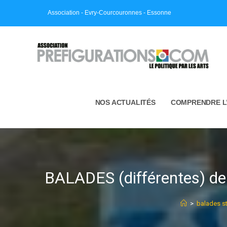
Skip
Association - Evry-Courcouronnes - Essonne
to
content
NOS ACTUALITÉS
COMPRENDRE L
BALADES (différentes) de
>
balades st