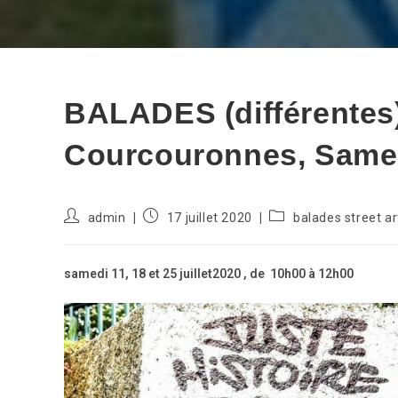
BALADES (différentes
Courcouronnes, Samedi
Auteur/autrice
Publication
Post
admin
17 juillet 2020
balades street ar
de
publiée :
category:
la
publication :
samedi 11, 18 et 25 juillet2020 , de
10h00 à 12h00