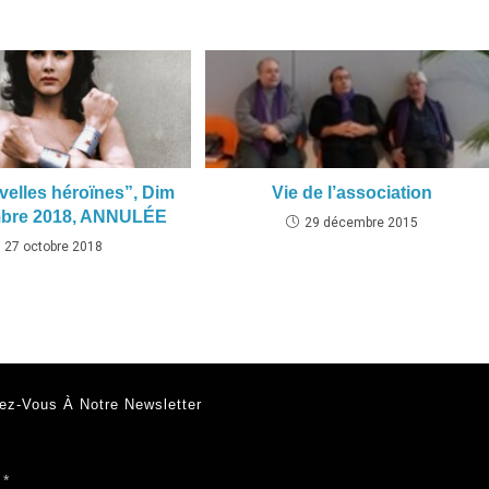
elles héroïnes”, Dim
Vie de l’association
bre 2018, ANNULÉE
29 décembre 2015
27 octobre 2018
ez-Vous À Notre Newsletter
l
*