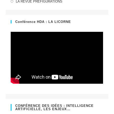
dans
S’ouvre
LA REVUE PREFIGURATIONS
un
dans
nouvel
un
onglet
nouvel
Conférence HDA : LA LICORNE
onglet
CONFÉRENCE DES IDÉES : INTELLIGENCE
ARTIFICIELLE, LES ENJEUX…