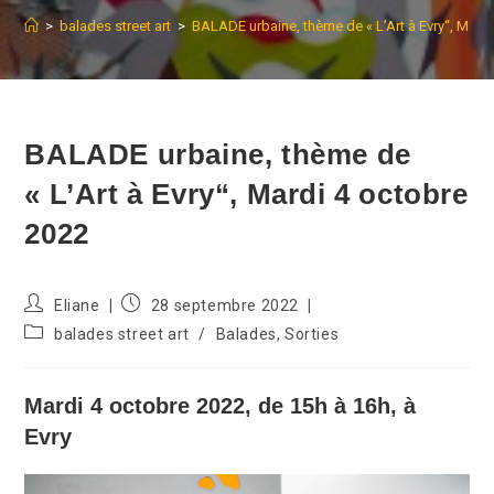
>
balades street art
>
BALADE urbaine, thème de « L’Art à Evry“, Mard
BALADE urbaine, thème de
« L’Art à Evry“, Mardi 4 octobre
2022
Auteur/autrice
Publication
Eliane
28 septembre 2022
de
publiée :
Post
balades street art
/
Balades, Sorties
la
category:
publication :
Mardi 4 octobre 2022, de 15h à 16h
, à
Evry