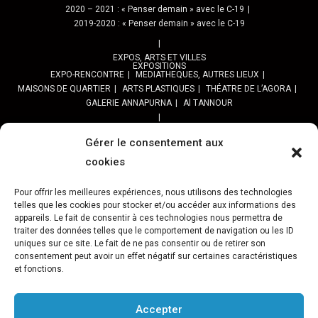
2020 – 2021 : « Penser demain » avec le C-19
2019-2020 : « Penser demain » avec le C-19
EXPOS, ARTS ET VILLES
EXPOSITIONS
EXPO-RENCONTRE
MEDIATHEQUES, AUTRES LIEUX
MAISONS DE QUARTIER
ARTS PLASTIQUES
THÉATRE DE L’AGORA
GALERIE ANNAPURNA
Al TANNOUR
BALADES, SORTIES
PPROGRAMME DES BALADES URBAINES 2025
Gérer le consentement aux
PROGRAMME BALADES en Essonne 2024
cookies
URBAN SKETCHERS ESSONNE
Programme SORTIES URBAN SKETCHER 2024-2025 :
Pour offrir les meilleures expériences, nous utilisons des technologies
telles que les cookies pour stocker et/ou accéder aux informations des
Archives URBAN SKETCHERS ESSONNE
appareils. Le fait de consentir à ces technologies nous permettra de
traiter des données telles que le comportement de navigation ou les ID
ATELIERS CULTURELS
STREET ART
JEU URBAIN « JeSuisMaVille »
uniques sur ce site. Le fait de ne pas consentir ou de retirer son
consentement peut avoir un effet négatif sur certaines caractéristiques
L’ASSOCIATION
et fonctions.
PRÉSENTATION
NOS PRESTATIONS
ASSOCIATION ET PROJETS
Gâteau d’Evry-C.
Retour sur 15 ans d’actions Préfigurations
FESTIVAL VILLES &TOILES-programme 2024
Accepter