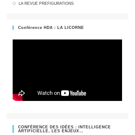
dans
S’ouvre
LA REVUE PREFIGURATIONS
un
dans
nouvel
un
onglet
nouvel
Conférence HDA : LA LICORNE
onglet
CONFÉRENCE DES IDÉES : INTELLIGENCE
ARTIFICIELLE, LES ENJEUX…