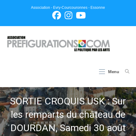
Skip
Association - Evry-Courcouronnes - Essonne
to
content
Menu
SORTIE CROQUIS USK : Sur
les remparts du château de
DOURDAN, Samedi 30 août