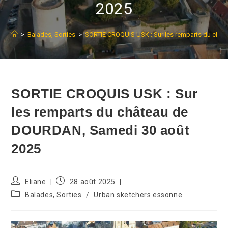
2025
>
Balades, Sorties
>
SORTIE CROQUIS USK : Sur les remparts du châ
SORTIE CROQUIS USK : Sur
les remparts du château de
DOURDAN, Samedi 30 août
2025
Auteur/autrice
Publication
Eliane
28 août 2025
de
publiée :
Post
Balades, Sorties
/
Urban sketchers essonne
la
category:
publication :