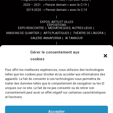
2020 – 2021 : « Penser demain » avec le C-19
2019-2020 : « Penser demain » avec le C-19
EXPOS, ARTS ET VILLES
EXPOSITIONS
EXPO-RENCONTRE
MEDIATHEQUES, AUTRES LIEUX
MAISONS DE QUARTIER
ARTS PLASTIQUES
THÉATRE DE L’AGORA
GALERIE ANNAPURNA
Al TANNOUR
BALADES, SORTIES
PPROGRAMME DES BALADES URBAINES 2025
Gérer le consentement aux
PROGRAMME BALADES en Essonne 2024
cookies
URBAN SKETCHERS ESSONNE
Programme SORTIES URBAN SKETCHER 2024-2025 :
Pour offrir les meilleures expériences, nous utilisons des technologies
telles que les cookies pour stocker et/ou accéder aux informations des
Archives URBAN SKETCHERS ESSONNE
appareils. Le fait de consentir à ces technologies nous permettra de
traiter des données telles que le comportement de navigation ou les ID
ATELIERS CULTURELS
STREET ART
JEU URBAIN « JeSuisMaVille »
uniques sur ce site. Le fait de ne pas consentir ou de retirer son
consentement peut avoir un effet négatif sur certaines caractéristiques
L’ASSOCIATION
et fonctions.
PRÉSENTATION
NOS PRESTATIONS
ASSOCIATION ET PROJETS
Gâteau d’Evry-C.
Retour sur 15 ans d’actions Préfigurations
FESTIVAL VILLES &TOILES-programme 2024
Accepter