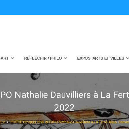
’ART
RÉFLÉCHIR / PHILO
EXPOS, ARTS ET VILLES
O Nathalie Dauvilliers à La Fert
2022
tre
>
SORTIE Croquis USK et EXPO Nathalie Dauvilliers à La Ferté-Alais, Same