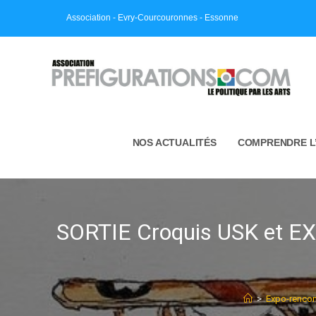
Skip
Association - Evry-Courcouronnes - Essonne
to
content
NOS ACTUALITÉS
COMPRENDRE L
SORTIE Croquis USK et EXP
>
Expo-rencon