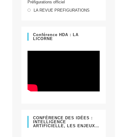
Préfigurations officiel
dans
S’ouvre
un
LA REVUE PREFIGURATIONS
dans
nouvel
un
onglet
nouvel
Conférence HDA : LA
LICORNE
onglet
CONFÉRENCE DES IDÉES :
INTELLIGENCE
ARTIFICIELLE, LES ENJEUX…