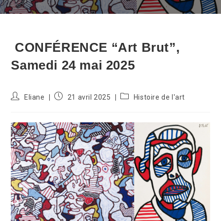
CONFÉRENCE “Art Brut”,
Samedi 24 mai 2025
Auteur/autrice
Publication
Post
Eliane
21 avril 2025
Histoire de l'art
de
publiée :
category:
la
publication :