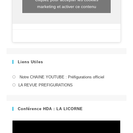
marketing et activer ce contenu
Liens Utiles
S’ouvre
Notre CHAINE YOUTUBE : Préfigurations officiel
dans
S’ouvre
LA REVUE PREFIGURATIONS
un
dans
nouvel
un
onglet
nouvel
Conférence HDA : LA LICORNE
onglet